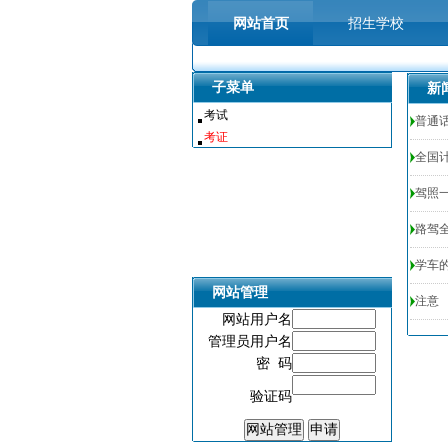
网站首页
招生学校
|
|
|
子菜单
新
培训辅导
求学报名
考试
普通
考证
全国
|
|
|
驾照
供求世界
投资有道
路驾
|
|
|
学车
网站管理
注意
网站用户名
管理员用户名
密 码
验证码