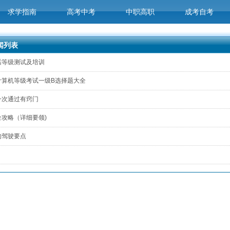
求学指南
高考中考
中职高职
成考自考
|
|
|
闻列表
校园招聘
就业指导
招工招聘
求职报名
话等级测试及培训
计算机等级考试一级B选择题大全
|
|
|
一次通过有窍门
联系我们
全攻略（详细要领)
的驾驶要点