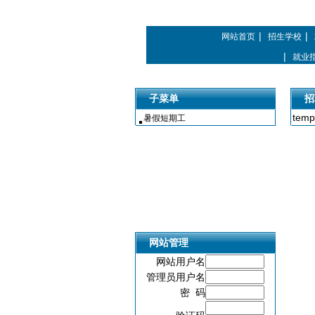
中国招生就业
|
|
网站首页
招生学校
|
就业
子菜单
招
templ
暑假短期工
网站管理
网站用户名
管理员用户名
密 码