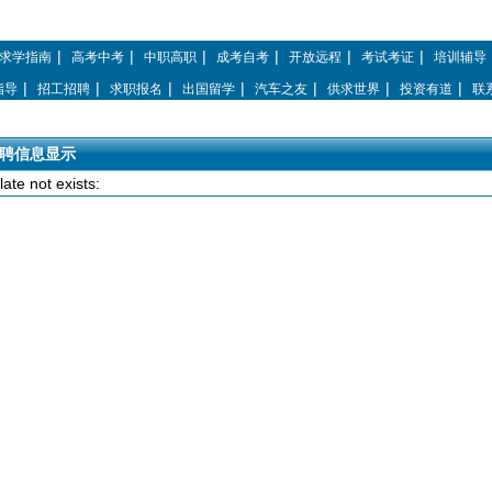
网
————
|
|
热忱欢迎您的光临
|
|
|
|
求学指南
高考中考
中职高职
成考自考
开放远程
考试考证
培训辅导
|
|
|
|
|
|
|
指导
招工招聘
求职报名
出国留学
汽车之友
供求世界
投资有道
联
聘信息显示
ate not exists: