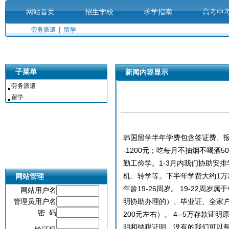
网站首页
招生学校
求学指南
高考中
中国招生就业网
————
热忱
|
劳务派遣
留学
|
|
|
|
培训辅导
求学报名
校园招聘
就业指
子菜单
新闻内容显示
|
|
|
|
劳务派遣
留学
供求世界
投资有道
联系我们
|
|
|
韩国留学半年学费包含签证费、报名
-1200元；吃每月不抽烟不喝酒
勤工俭学。1-3月内我们协助安排
机、转学等。下半年学费大约1万
网站管理
年龄19-26周岁。 19-22周
网站用户名
管理员用户名
明协助办理的）、毕业证、全家
密 码
200元左右）。 4--5万存款
明和纳税证明，没有的我们可以帮